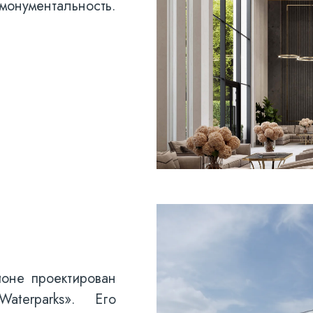
нументальность.
йоне проектирован
aterparks». Его