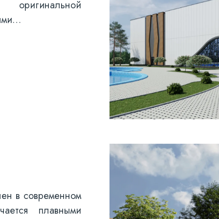
я оригинальной
ными…
нен в современном
чается плавными