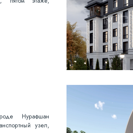
, пятом этаже,
ороде Нурафшан
анспортный узел,