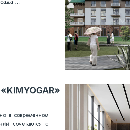
фасада….
 «KIMYOGAR»
но в современном
нии сочетаются с