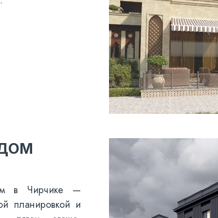
…
 ДОМ
ом в Чирчике —
ой планировкой и